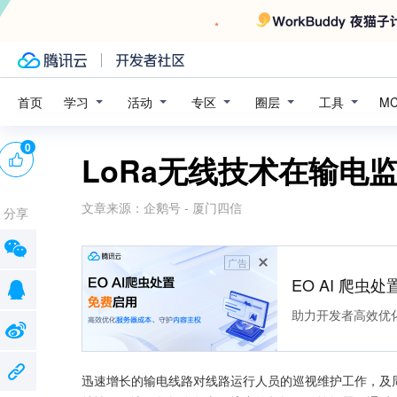
学习
活动
专区
圈层
工具
首页
M
0
LoRa无线技术在输电
文章来源：
企鹅号 - 厦门四信
分享
广告
EO AI 爬虫
助力开发者高效优
迅速增长的输电线路对线路运行人员的巡视维护工作，及