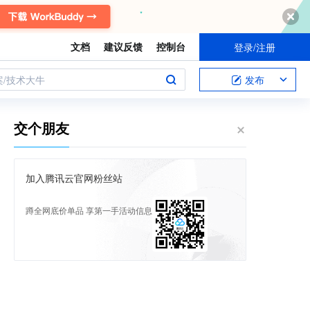
文档
建议反馈
控制台
登录/注册
案/技术大牛
发布
交个朋友
加入腾讯云官网粉丝站
蹲全网底价单品 享第一手活动信息