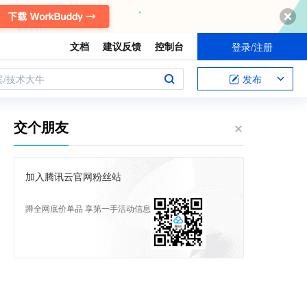
文档
建议反馈
控制台
登录/注册
案/技术大牛
发布
交个朋友
加入腾讯云官网粉丝站
蹲全网底价单品 享第一手活动信息