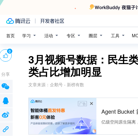
学习
活动
专区
圈层
工具
首页
M
0
3月视频号数据：民生
类占比增加明显
分享
文章来源：
企鹅号 - 新榜有数
广告
Agent Buck
亿级空间原生隔离