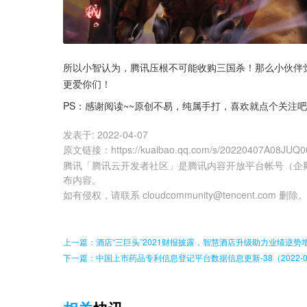
所以小智认为，腾讯压根不可能收购三国杀！那么小伙伴
更爱你们！
PS：感谢阅读~~原创不易，纯属手打，喜欢就点个关注吧
发表于:
2022-04-07
原文链接
：
https://kuaibao.qq.com/s/20220407A08JUQ0
腾讯「腾讯云开发者社区」是腾讯内容开放平台帐号（企
布内容。
如有侵权，请联系 cloudcommunity@tencent.com 删除
上一篇：酒店“三巨头”2021财报披露，智慧酒店升级助力业绩逆势
下一篇：中国上市药品专利信息登记平台数据信息更新-38（2022-03-2