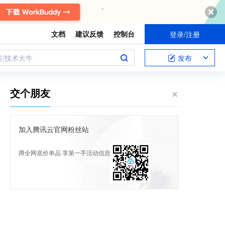
文档
建议反馈
控制台
登录/注册
案/技术大牛
发布
交个朋友
加入腾讯云官网粉丝站
蹲全网底价单品 享第一手活动信息