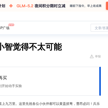
CP广场
文章/答
小智觉得不太可能
举报
再买
刻开始动手实验
直上九万里。这里先祝各位小伙伴都可以黄盖抓弩，曹昂必闪！兵乐