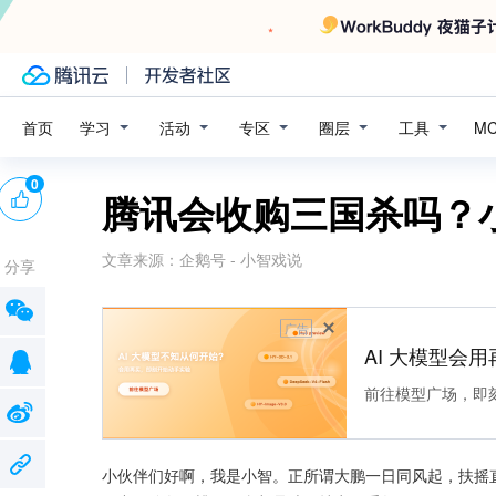
学习
活动
专区
圈层
工具
首页
M
0
腾讯会收购三国杀吗？
文章来源：
企鹅号 - 小智戏说
分享
广告
AI 大模型会用
前往模型广场，即
小伙伴们好啊，我是小智。正所谓大鹏一日同风起，扶摇