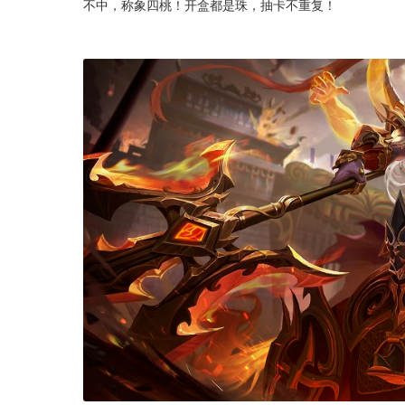
不中，称象四桃！开盒都是珠，抽卡不重复！