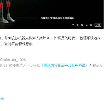
情，并称该款机器人将为人类带来一个“富足的时代”。他还乐观地表
，但“这可能很难想象。”
0?refer=cp_1026
鹅号）传播渠道之一，根据
《腾讯内容开放平台服务协议》
转载发
。
充电