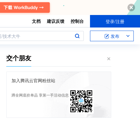
文档
建议反馈
控制台
登录/注册
案/技术大牛
发布
交个朋友
加入腾讯云官网粉丝站
蹲全网底价单品 享第一手活动信息