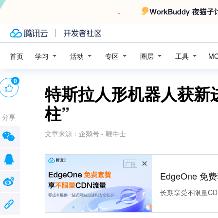
学习
活动
专区
圈层
工具
首页
M
0
特斯拉人形机器人获新
柱”
分享
文章来源：
企鹅号 - 鞭牛士
广告
EdgeOne 
长期享受不限量CD