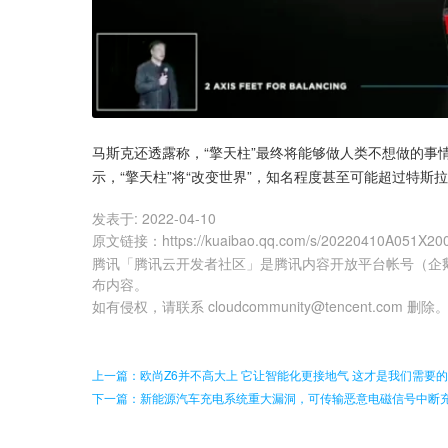
马斯克还透露称，“擎天柱”最终将能够做人类不想做的事
示，“擎天柱”将“改变世界”，知名程度甚至可能超过特斯拉
发表于:
2022-04-10
原文链接
：
https://kuaibao.qq.com/s/20220410A051X20
腾讯「腾讯云开发者社区」是腾讯内容开放平台帐号（企
布内容。
如有侵权，请联系 cloudcommunity@tencent.com 删除
上一篇：欧尚Z6并不高大上 它让智能化更接地气 这才是我们需要的
下一篇：新能源汽车充电系统重大漏洞，可传输恶意电磁信号中断