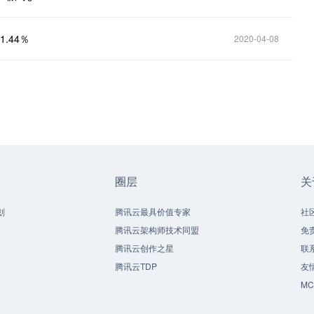
.44％
2020-04-08
圈层
关
划
腾讯云最具价值专家
社
腾讯云架构师技术同盟
免
腾讯云创作之星
联
腾讯云TDP
友
M