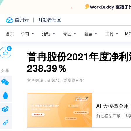
学习
活动
专区
圈层
工具
首页
M
0
普冉股份2021年度净利
238.39％
分享
文章来源：
企鹅号 - 爱集微APP
广告
AI 大模型会用
前往模型广场，即