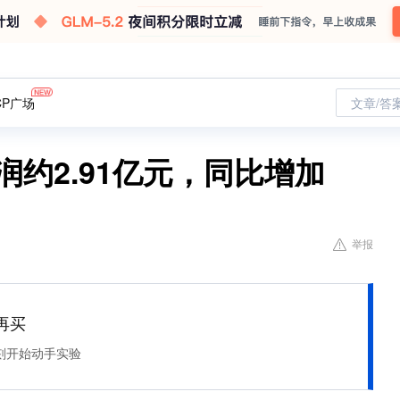
CP广场
文章/答
润约2.91亿元，同比增加
举报
再买
刻开始动手实验