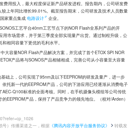
研发费用投入，最大程度保证新产品研发进程。报告期内，公司研发费
发投入较上年同比增长99.01%。截至报告期末，公司研发及技术人员数量
定为国家重点集成
电路设计
企业。
NOS工艺平台40nm工艺节点下的NOR Flash全系列产品的开
的终端应用市场需求，并于第三季度全部实现量产出货。通过制程升级，公
的功耗和相同容量下更优的毛利水平。
量NOR Flash产品解决方案，并完成了首个ETOX SPI NOR 
。ETOX产品将与SONOS产品相辅相成，完善公司从小容量至大容量
M的基础上，公司实现了95nm及以下EEPROM的研发及量产，进一步
依托新一代的EEPROM产品，公司的下游应用已经逐渐从消费电子
AEC-Q100标准的全面考核。同时，在手机摄像头模组等公司传统
EEPROM产品，保持了产品竞争力的领先地位。（校对/Arden）
00?refer=cp_1026
鹅号）传播渠道之一，根据
《腾讯内容开放平台服务协议》
转载发