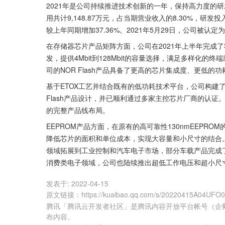
2021年是公司持续推进技术创新的一年，保持高力度的
用共计9,148.87万元，占当期营业收入的8.30%，研
较上年同期增加37.36%。2021年5月29日，公司被认
在存储器芯片产品矩阵方面，公司在2021年上半年完成了SO
发，提供4Mbit到128Mbit的容量选择，满足多样化
司的NOR Flash产品具备了更高的芯片集成度、更低
基于ETOX工艺并结合既有的低功耗技术平台，公司构建了中大容
Flash产品设计，并已顺利通过多家主控芯片厂商的认证
的完整产品线布局。
EEPROM产品方面，在原有的高可靠性130nmEEPRO
降低芯片的面积和单位成本，实现大容量和小尺寸的结合。
领域拓展到工业控制和汽车电子市场，部分车载产品完成了
消费类电子领域，公司也陆续推出超低工作电压和超小尺寸的
发表于:
2022-04-15
原文链接
：
https://kuaibao.qq.com/s/20220415A04UFO
腾讯「腾讯云开发者社区」是腾讯内容开放平台帐号（企
布内容。