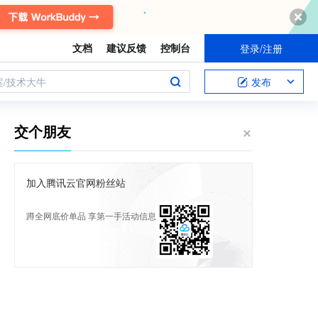
文档
建议反馈
控制台
登录/注册
案/技术大牛
发布
交个朋友
加入腾讯云官网粉丝站
蹲全网底价单品 享第一手活动信息