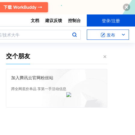
文档
建议反馈
控制台
登录/注册
案/技术大牛
发布
交个朋友
加入腾讯云官网粉丝站
蹲全网底价单品 享第一手活动信息