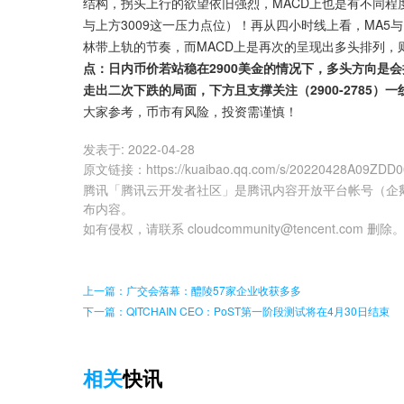
结构，拐头上行的欲望依旧强烈，MACD上也是有不同程
与上方3009这一压力点位）！再从四小时线上看，MA5
林带上轨的节奏，而MACD上是再次的呈现出多头排列，
点：日内币价若站稳在2900美金的情况下，多头方向是会
走出二次下跌的局面，下方且支撑关注（2900-2785）一线
大家参考，币市有风险，投资需谨慎！
发表于:
2022-04-28
原文链接
：
https://kuaibao.qq.com/s/20220428A09ZDD
腾讯「腾讯云开发者社区」是腾讯内容开放平台帐号（企
布内容。
如有侵权，请联系 cloudcommunity@tencent.com 删除
上一篇：广交会落幕：醴陵57家企业收获多多
下一篇：QITCHAIN CEO：PoST第一阶段测试将在4月30日结束
相关
快讯