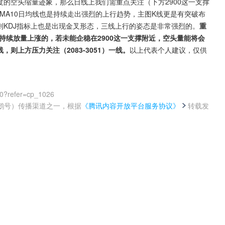
度的空头缩量迹象，那么日线上我们需重点关注（下方2900这一支撑
与MA10日均线也是持续走出强烈的上行趋势，主图K线更是有突破布
则KDJ指标上也是出现金叉形态，三线上行的姿态是非常强烈的。
重
持续放量上涨的，若未能企稳在2900这一支撑附近，空头量能将会
，则上方压力关注（2083-3051）一线。
以上代表个人建议，仅供
00?refer=cp_1026
鹅号）传播渠道之一，根据
《腾讯内容开放平台服务协议》
转载发
。