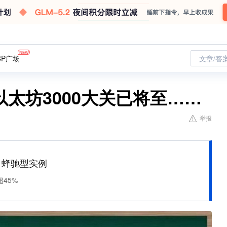
CP广场
文章/答
以太坊3000大关已将至……
举报
M 蜂驰型实例
45%