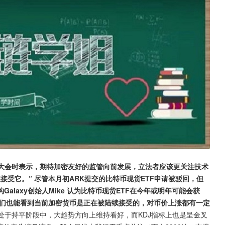
X巴哈马大会时表示，期待加密友好的监管向前发展，立法者应该更关注技术
受它。” 尽管本月初ARK提交的比特币现货ETF申请被驳回，但
laxy创始人Mike 认为比特币现货ETF在今年或明年可能会获
我们也能看到当前加密货币是正在被陆续接受的，对币价上涨都有一定
处于持平阶段中，大趋势方向上维持看好，而KDJ指标上也是呈金叉