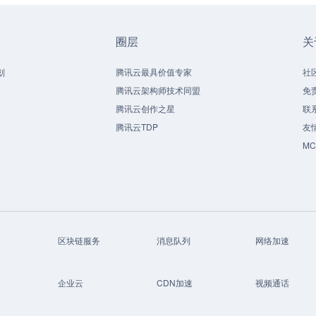
圈层
关
划
腾讯云最具价值专家
社
腾讯云架构师技术同盟
免
腾讯云创作之星
联
腾讯云TDP
友
M
区块链服务
消息队列
网络加速
企业云
CDN加速
视频通话