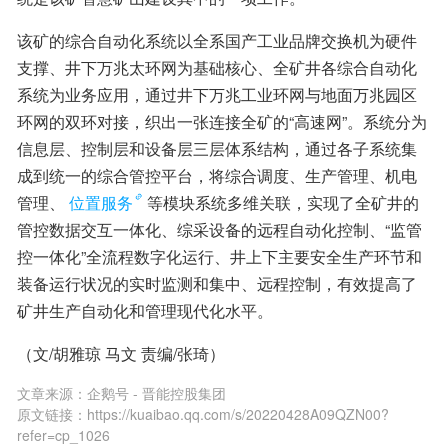
该矿的综合自动化系统以全系国产工业品牌交换机为硬件
支撑、井下万兆太环网为基础核心、全矿井各综合自动化
系统为业务应用，通过井下万兆工业环网与地面万兆园区
环网的双环对接，织出一张连接全矿的“高速网”。系统分为
信息层、控制层和设备层三层体系结构，通过各子系统集
成到统一的综合管控平台，将综合调度、生产管理、机电
管理、
位置服务
等模块系统多维关联，实现了全矿井的
管控数据交互一体化、综采设备的远程自动化控制、“监管
控一体化”全流程数字化运行、井上下主要安全生产环节和
装备运行状况的实时监测和集中、远程控制，有效提高了
矿井生产自动化和管理现代化水平。
（文/胡雅琼 马文 责编/张琦）
文章来源：
企鹅号 - 晋能控股集团
原文链接：
https://kuaibao.qq.com/s/20220428A09QZN00?
refer=cp_1026