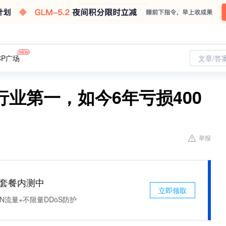
CP广场
文章/答
行业第一，如今6年亏损400
举报
免费套餐内测中
立即领取
N流量+不限量DDoS防护