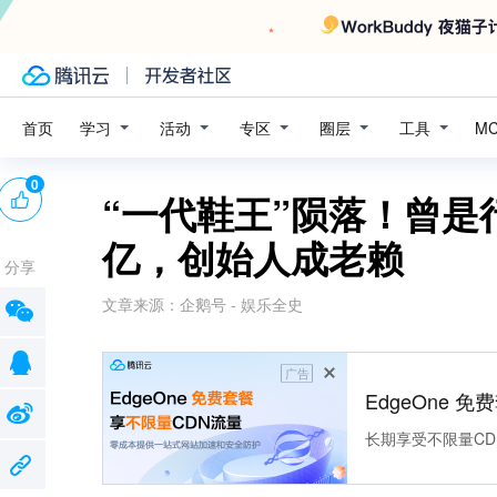
学习
活动
专区
圈层
工具
首页
M
0
“一代鞋王”陨落！曾是
亿，创始人成老赖
分享
文章来源：
企鹅号 - 娱乐全史
广告
EdgeOne 
长期享受不限量CD