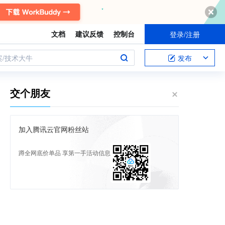
文档
建议反馈
控制台
登录/注册
案/技术大牛
发布
交个朋友
加入腾讯云官网粉丝站
蹲全网底价单品 享第一手活动信息