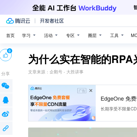
学习
活动
专区
圈层
工具
首页
M
0
为什么实在智能的RP
文章来源：
企鹅号 - 大胜讲事
分享
广告
EdgeOne 
长期享受不限量CD