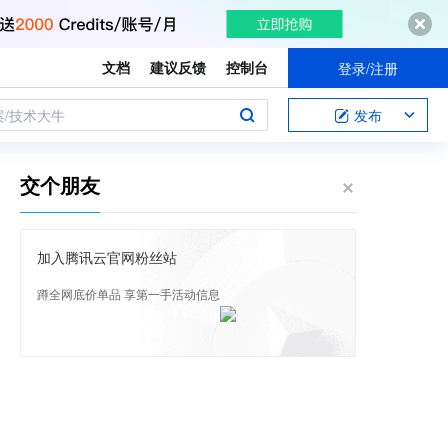
文档
建议反馈
控制台
登录/注册
案/技术大牛
发布
交个朋友
加入腾讯云官网粉丝站
蹲全网底价单品 享第一手活动信息