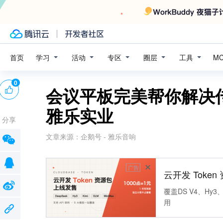
学习
活动
专区
圈层
工具
首页
M
0
会议平板完美帮你解决
雅乐实业
分享
文章来源：
企鹅号 - 雅乐音响
广告
云开发 Toke
覆盖DS V4、Hy3、
用