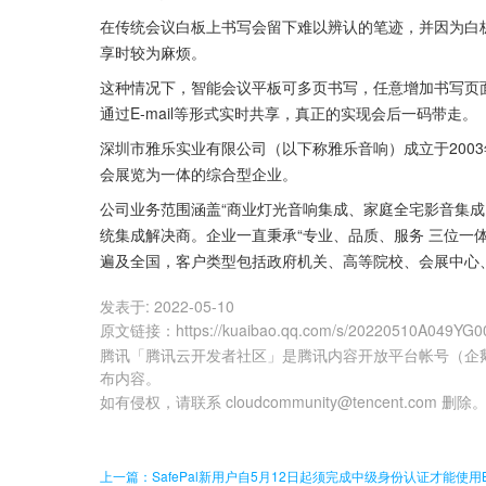
在传统会议白板上书写会留下难以辨认的笔迹，并因为白
享时较为麻烦。
这种情况下，智能会议平板可多页书写，任意增加书写页
通过E-mail等形式实时共享，真正的实现会后一码带走。
深圳市雅乐实业有限公司（以下称雅乐音响）成立于200
会展览为一体的综合型企业。
公司业务范围涵盖“商业灯光音响集成、家庭全宅影音集成
统集成解决商。企业一直秉承“专业、品质、服务 三位一
遍及全国，客户类型包括政府机关、高等院校、会展中心
发表于:
2022-05-10
原文链接
：
https://kuaibao.qq.com/s/20220510A049YG0
腾讯「腾讯云开发者社区」是腾讯内容开放平台帐号（企
布内容。
如有侵权，请联系 cloudcommunity@tencent.com 删除
上一篇：SafePal新用户自5月12日起须完成中级身份认证才能使用Bin