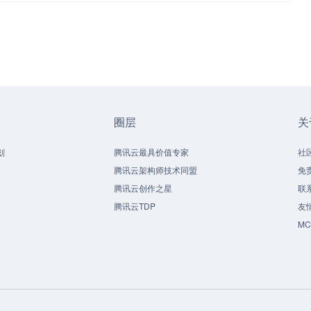
圈层
关
划
腾讯云最具价值专家
社
腾讯云架构师技术同盟
免
腾讯云创作之星
联
腾讯云TDP
友
M