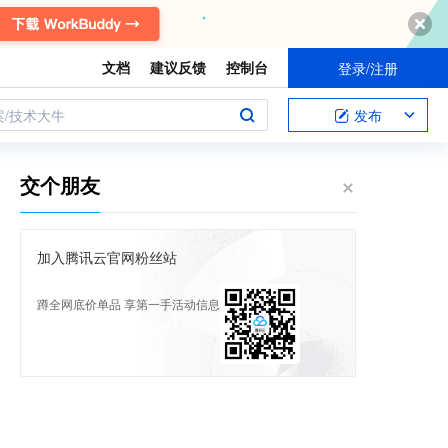
文档
建议反馈
控制台
登录/注册
案/技术大牛
发布
交个朋友
加入腾讯云官网粉丝站
蹲全网底价单品 享第一手活动信息