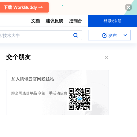
文档
建议反馈
控制台
登录/注册
案/技术大牛
发布
交个朋友
加入腾讯云官网粉丝站
蹲全网底价单品 享第一手活动信息