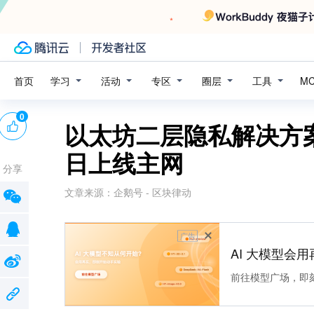
学习
活动
专区
圈层
工具
首页
M
0
以太坊二层隐私解决方案Az
日上线主网
分享
文章来源：
企鹅号 - 区块律动
广告
AI 大模型会用
前往模型广场，即