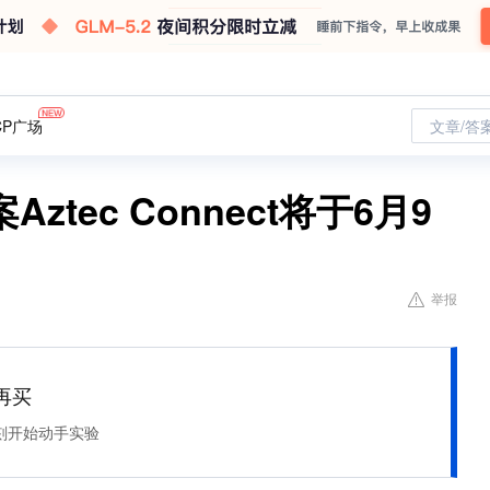
CP广场
文章/答
tec Connect将于6月9
举报
再买
刻开始动手实验