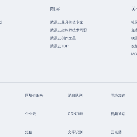
圈层
关
划
腾讯云最具价值专家
社
腾讯云架构师技术同盟
免
腾讯云创作之星
联
腾讯云TDP
友
M
区块链服务
消息队列
网络加速
企业云
CDN加速
视频通话
短信
文字识别
云点播