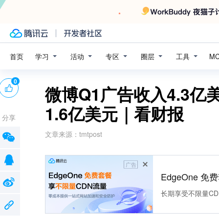
学习
活动
专区
圈层
工具
首页
M
0
微博Q1广告收入4.3
1.6亿美元｜看财报
分享
文章来源：
tmtpost
广告
EdgeOne 
长期享受不限量CD