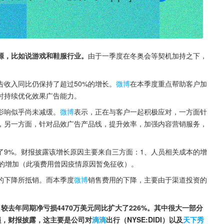
源，比如说游戏和鞋服行业。
由于一季度在冬奥会等契机加持之下，
告收入同比仍保持了超过50%的增长。
微博
在本季度重点帮助客户加
时持续优化效果广告能力。
影响似乎尚未减缓。
微博
表示，正在与客户一起积极应对，一方面针
，另一方面，针对品效广告产品线，提升效率，加强内容营销服务，
长了9%。财报披露该增长原因主要来自三方面：1、人员相关成本的增
费的增加（此项费用曾因疫情原因暂免征收）。
的下降所抵销。而本季度
微博
销售费用的下降，主要由于渠道投资的
，较去年同期净亏损4470万美元同比扩大了226%。其中很大一部分
亏损，财报披露，这主要是公司对
滴滴
出行（NYSE:DIDI）以及
天下秀