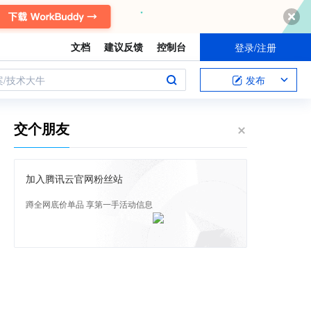
文档
建议反馈
控制台
登录/注册
案/技术大牛
发布
交个朋友
加入腾讯云官网粉丝站
蹲全网底价单品 享第一手活动信息