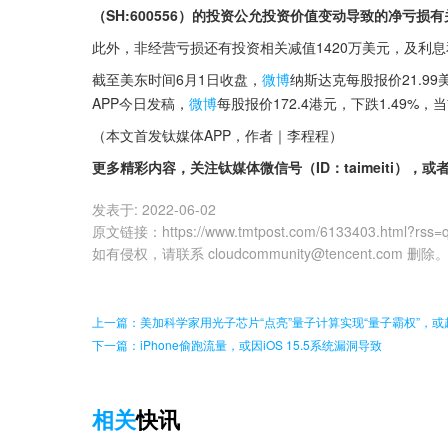
（SH:600556）的投资公允投资价值变动导致的净亏损有
此外，非经营亏损还有投资相关减值1420万美元，及利息
截至美东时间6月1日收盘，
微博
纳斯达克每股报价21.99
APP今日发稿，
微博
每股报价172.4港元，下跌1.49%，
（本文首发钛媒体APP，作者｜李程程）
更多精彩内容，关注钛媒体微信号（ID：taimeiti），或
发表于:
2022-06-02
原文链接
：
https://www.tmtpost.com/6133403.html?rss=
如有侵权，请联系 cloudcommunity@tencent.com 删除
上一篇：美加科学家用光子芯片“点亮”量子计算实现“量子霸权”，或
下一篇：iPhone偷跑流量，或因iOS 15.5系统漏洞导致
相关
快讯