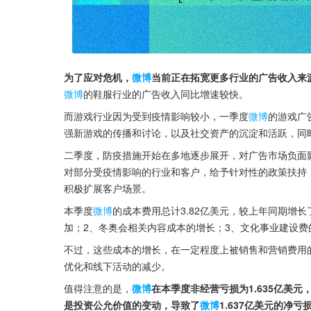
为了应对危机，
微博
当前正在拓宽更多行业的广告收入来
微博
的鞋服行业的广告收入同比增速较快。
而游戏行业因为受到疫情影响较小，一季度
微博
的游戏广
强新游戏的传播和讨论，以及社交资产的沉淀和活跃，同
二季度，防疫措施开始在多地逐步展开，对广告市场负面
对部分受疫情影响的行业和客户，给予针对性的政策扶持
积极扩展客户场景。
本季度
微博
的成本费用总计3.82亿美元，较上年同期增
加；2、冬奥会相关内容成本的增长；3、文化事业建设
不过，这些成本的增长，在一定程度上被销售和营销费用
优化和线下活动的减少。
值得注意的是，
微博
在本季度非经营亏损为1.635亿美元
是投资公允价值的变动，导致了
微博
1.637亿美元的净