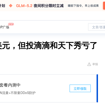
CP广场
文章/答
亿美元，但投滴滴和天下秀亏了
举报
免费套餐内测中
立即领取
N流量+不限量DDoS防护