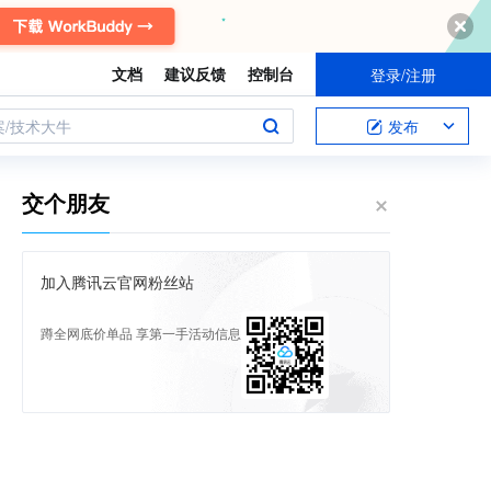
文档
建议反馈
控制台
登录/注册
案/技术大牛
发布
交个朋友
加入腾讯云官网粉丝站
蹲全网底价单品 享第一手活动信息