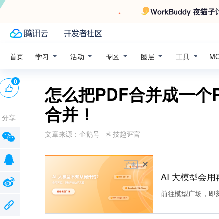
学习
活动
专区
圈层
工具
首页
M
0
怎么把PDF合并成一个
合并！
分享
文章来源：
企鹅号 - 科技趣评官
广告
AI 大模型会用
前往模型广场，即