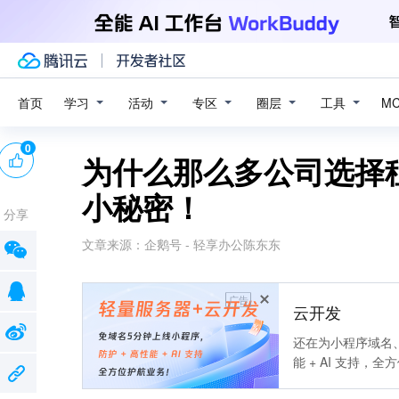
学习
活动
专区
圈层
工具
首页
M
0
为什么那么多公司选择
小秘密！
分享
文章来源：
企鹅号 - 轻享办公陈东东
广告
云开发
还在为小程序域名、
能 + AI 支持，