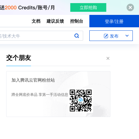
文档
建议反馈
控制台
登录/注册
案/技术大牛
发布
交个朋友
加入腾讯云官网粉丝站
蹲全网底价单品 享第一手活动信息