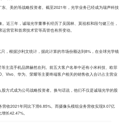
广东、美的等战略投资者。截至2021年，光学业务已经成为瑞声科技
象。近三年，诚瑞光学董事长经历了吴国林、莫祖权和段匀健三任，
席运营官和首席技术官等高管也有所变动。
4亿只，根据沙利文统计，据此计算的市场份额达到8%，在全球光学镜
、三星等主流手机品牌赫然在列。前五大客户名单中还有小米科技、欧菲
O、Vivo、华为、荣耀等主要终端客户相关的销售收入合计占主营业
资入股方式成为公司战略投资者。换句话说，他们不仅是诚瑞光学的股
2021年同比下滑6.85%。而摄像头模组业务营收实现9.07亿
增长42.47%。