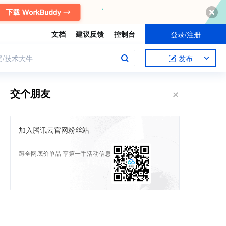
文档
建议反馈
控制台
登录/注册
案/技术大牛
发布
交个朋友
加入腾讯云官网粉丝站
蹲全网底价单品 享第一手活动信息