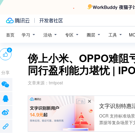
学习
活动
专区
圈层
工具
首页
M
0
傍上小米、OPPO难阻
同行盈利能力堪忧 | IP
分享
文章来源：
tmtpost
广告
文字识别特惠
OCR 支持标准
票据等复杂场景下
靠