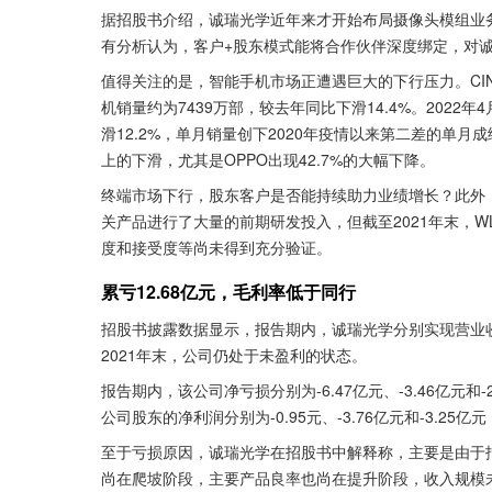
据招股书介绍，诚瑞光学近年来才开始布局摄像头模组业务，
有分析认为，客户+股东模式能将合作伙伴深度绑定，对诚
值得关注的是，智能手机市场正遭遇巨大的下行压力。CINNO
机销量约为7439万部，较去年同比下滑14.4%。2022
滑12.2%，单月销量创下2020年疫情以来第二差的单月成绩
上的下滑，尤其是OPPO出现42.7%的大幅下降。
终端市场下行，股东客户是否能持续助力业绩增长？此外
关产品进行了大量的前期研发投入，但截至2021年末，
度和接受度等尚未得到充分验证。
累亏12.68亿元，毛利率低于同行
招股书披露数据显示，报告期内，诚瑞光学分别实现营业收入1
2021年末，公司仍处于未盈利的状态。
报告期内，该公司净亏损分别为-6.47亿元、-3.46亿元和
公司股东的净利润分别为-0.95元、-3.76亿元和-3.25
至于亏损原因，诚瑞光学在招股书中解释称，主要是由于
尚在爬坡阶段，主要产品良率也尚在提升阶段，收入规模