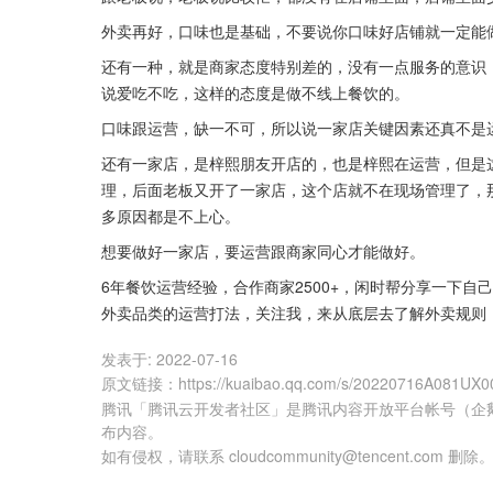
外卖再好，口味也是基础，不要说你口味好店铺就一定能
还有一种，就是商家态度特别差的，没有一点服务的意识
说爱吃不吃，这样的态度是做不线上餐饮的。
口味跟运营，缺一不可，所以说一家店关键因素还真不是
还有一家店，是梓熙朋友开店的，也是梓熙在运营，但是这
理，后面老板又开了一家店，这个店就不在现场管理了，那
多原因都是不上心。
想要做好一家店，要运营跟商家同心才能做好。
6年餐饮运营经验，合作商家2500+，闲时帮分享一下
外卖品类的运营打法，关注我，来从底层去了解外卖规则
发表于:
2022-07-16
原文链接
：
https://kuaibao.qq.com/s/20220716A081UX0
腾讯「腾讯云开发者社区」是腾讯内容开放平台帐号（企
布内容。
如有侵权，请联系 cloudcommunity@tencent.com 删除