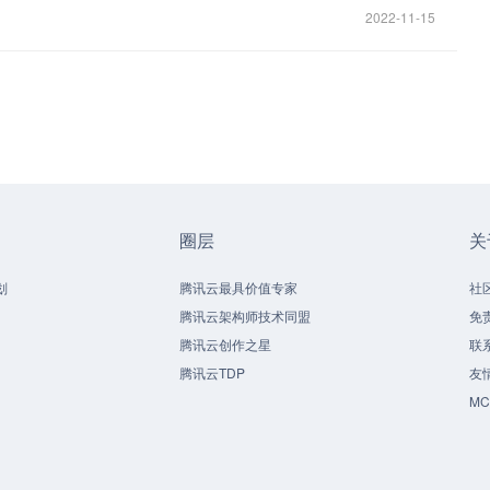
2022-11-15
圈层
关
划
腾讯云最具价值专家
社
腾讯云架构师技术同盟
免
腾讯云创作之星
联
腾讯云TDP
友
M