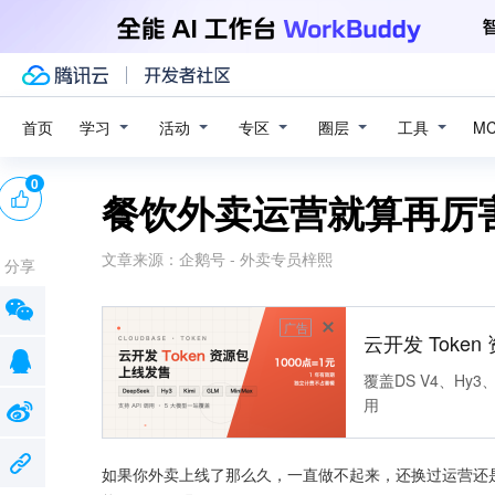
学习
活动
专区
圈层
工具
首页
M
0
餐饮外卖运营就算再厉
文章来源：
企鹅号 - 外卖专员梓熙
分享
广告
云开发 Toke
覆盖DS V4、Hy3、
用
如果你外卖上线了那么久，一直做不起来，还换过运营还