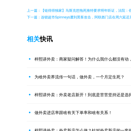
上一篇：【链得得独家】马斯克想拖死推特要求明年听证，法院：
下一篇：连锁超市Spinneys遭到黑客攻击，阿联酋门店在周六延迟
相关
快讯
梓熙讲外卖：商家疑问解答！为什么我什么都没有动
为啥外卖界流传一句话，做外卖，一个月定生死？
梓熙讲外卖：外卖老店新开！到底是苦苦坚持还是选
做外卖进店率跟啥有关下单率和啥有关系！
梓熙讲外卖：外卖新店怎么做？针对外卖新店的一套