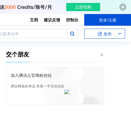
文档
建议反馈
控制台
登录/注册
案/技术大牛
发布
交个朋友
加入腾讯云官网粉丝站
蹲全网底价单品 享第一手活动信息