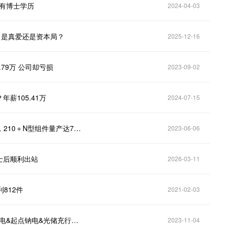
但有博士学历
2024-04-03
，是真爱还是资本局？
2025-12-16
.79万 公司却亏损
2023-09-02
薪105.41万
2024-07-15
天合光能产品怎么样？新一代N型i-TOPCon先进技术，210＋N型组件量产达700W＋
2023-06-06
士后顺利出站
2026-03-11
812件
2021-02-03
演讲嘉宾|新宙邦 副总经理 钱韫娴 将出席2023起点锂电&起点钠电&光储充行业年会并做主题演讲
2023-11-04