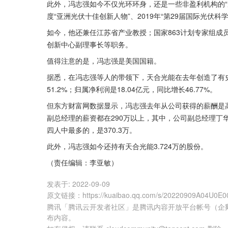
此外，冯志强如今不仅光环环身，还是一些非盈利机构的“座上
度“亚洲光伏十佳创新人物”、2019年“第29届国际光伏科
如今，他还兼任江苏省产业教授；国家863计划专家组成
创新中心副理事长等职务。
值得注意的是，冯志强是美国国籍。
据悉，在冯志强等人的带领下，天合光能在去年创造了有史
51.2%；归属净利润是18.04亿元，同比增长46.77%。
但东方财富网数据显示，冯志强去年从公司获得的薪酬是高
副总经理的薪资都在290万以上，其中，公司副总经理丁华章
四人中最多的，是370.3万。
此外，冯志强如今还持有天合光能3.724万的股份。
（责任编辑：李亚敏）
发表于:
2022-09-09
原文链接
：
https://kuaibao.qq.com/s/20220909A04U0E0
腾讯「腾讯云开发者社区」是腾讯内容开放平台帐号（企
布内容。