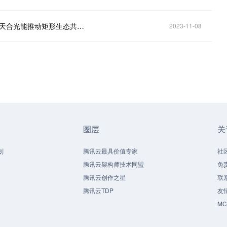
产业聚焦矩形新势力：210R引领中版型组件标准化，天合光能推动矩形生态共建共赢
2023-11-08
圈层
关
划
腾讯云最具价值专家
社
腾讯云架构师技术同盟
免
腾讯云创作之星
联
腾讯云TDP
友
M