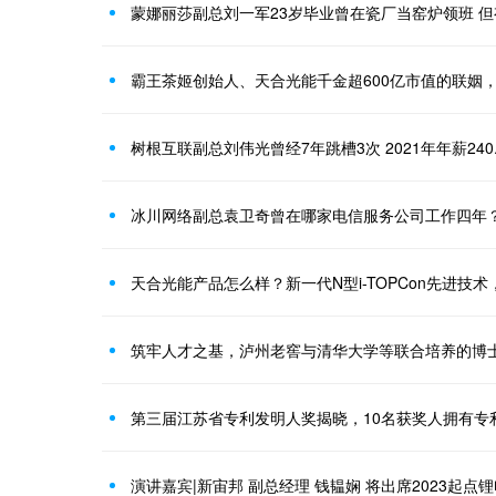
蒙娜丽莎副总刘一军23岁毕业曾在瓷厂当窑炉领班 
霸王茶姬创始人、天合光能千金超600亿市值的联姻
树根互联副总刘伟光曾经7年跳槽3次 2021年年薪240
冰川网络副总袁卫奇曾在哪家电信服务公司工作四年？年
筑牢人才之基，泸州老窖与清华大学等联合培养的博
第三届江苏省专利发明人奖揭晓，10名获奖人拥有专利