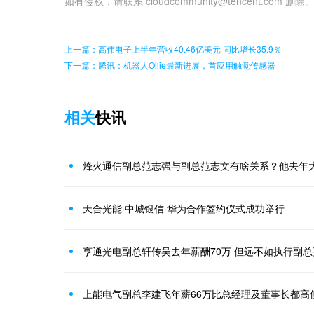
如有侵权，请联系 cloudcommunity@tencent.com 删除
上一篇：高伟电子上半年营收40.46亿美元 同比增长35.9％
下一篇：腾讯：机器人Ollie最新进展，首应用触觉传感器
相关
快讯
烽火通信副总范志强与副总范志文有啥关系？他去年大
天合光能·中城银信·华为合作签约仪式成功举行
亨通光电副总轩传吴去年薪酬70万 但远不如执行副总
上能电气副总李建飞年薪66万比总经理及董事长都高