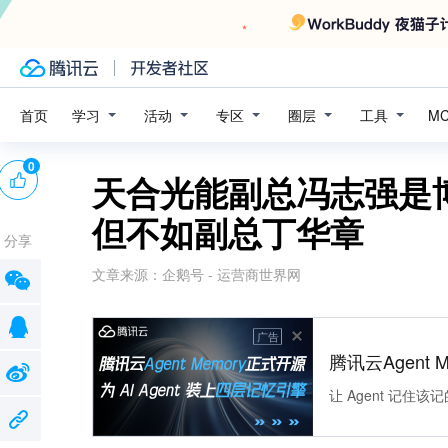
学习
活动
专区
圈层
工具
首页
M
0
天合光能副总冯志强是博
但不如副总丁华章
分享
文章来源：
企鹅号 - 运营商世界网
广告
腾讯云Agent 
让 Agent 记