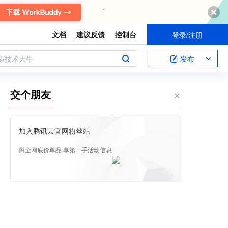
文档
建议反馈
控制台
登录/注册
案/技术大牛
发布
交个朋友
加入腾讯云官网粉丝站
蹲全网底价单品 享第一手活动信息