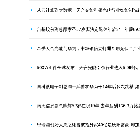
从云计算到大数据，天合光能引领光伏行业智能制造
台基股份副总颜家圣57岁离法定退休年龄3年 年薪69
牵手天合光能与华为，中城银信要打通互用光伏全产
500W组件全球发布！天合光能引领行业进入5.0时代
国科微电子副总周士兵曾在华为干14年后多次跳槽 如
南天信息副总熊辉52岁在职19年 去年薪酬136.3万
思瑞浦创始人周之栩曾被指身家40亿是庆阳富豪 却