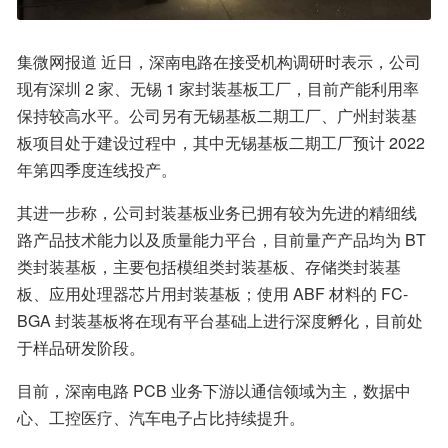
集微网报道 近日，深南电路在接受机构调研时表示，公司
现有深圳 2 家、无锡 1 家封装基板工厂，目前产能利用率
保持较高水平。公司另有无锡基板二期工厂、广州封装基
板项目处于建设过程中，其中无锡基板二期工厂预计 2022 
年第四季度连线投产。
其进一步称，公司封装基板业务已拥有较为先进的精细线
路产品技术能力以及质量能力平台，目前量产产品均为 BT 
类封装基板，主要包括模组类封装基板、存储类封装基
板、应用处理器芯片用封装基板；使用 ABF 材料的 FC-
BGA 封装基板将在现有平台基础上进行深度孵化，目前处
于样品研发阶段。
目前，深南电路 PCB 业务下游以通信领域为主，数据中
心、工控医疗、汽车电子占比持续提升。