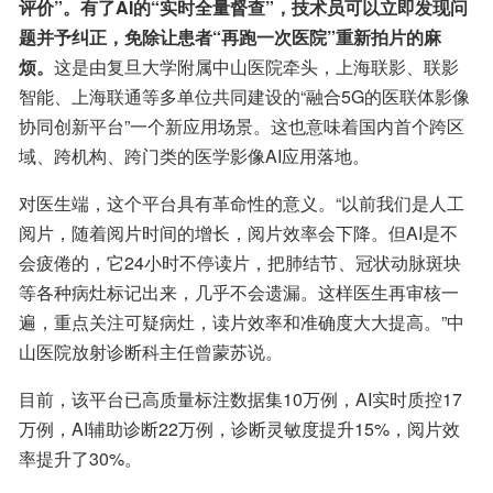
评价”。有了AI的“实时全量督查”，技术员可以立即发现问
题并予纠正，免除让患者“再跑一次医院”重新拍片的麻
烦。
这是由复旦大学附属中山医院牵头，上海联影、联影
智能、上海联通等多单位共同建设的“融合5G的医联体影像
协同创新平台”一个新应用场景。这也意味着国内首个跨区
域、跨机构、跨门类的医学影像AI应用落地。
对医生端，这个平台具有革命性的意义。“以前我们是人工
阅片，随着阅片时间的增长，阅片效率会下降。但AI是不
会疲倦的，它24小时不停读片，把肺结节、冠状动脉斑块
等各种病灶标记出来，几乎不会遗漏。这样医生再审核一
遍，重点关注可疑病灶，读片效率和准确度大大提高。”中
山医院放射诊断科主任曾蒙苏说。
目前，该平台已高质量标注数据集10万例，AI实时质控17
万例，AI辅助诊断22万例，诊断灵敏度提升15%，阅片效
率提升了30%。