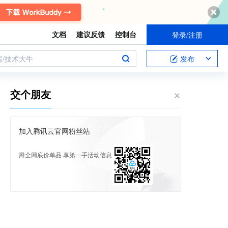
文档
建议反馈
控制台
登录/注册
案/技术大牛
发布
交个朋友
加入腾讯云官网粉丝站
蹲全网底价单品 享第一手活动信息