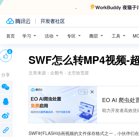
学习
活动
专区
圈层
工具
首页
M
0
SWF怎么转MP4视频-
文章来源：
企鹅号 - 太空拾荒星
分享
广告
EO AI 爬虫
助力开发者高效优
SWF时FLASH动画视频的文件保存格式之一，小伙伴们