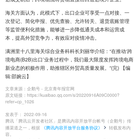
海关方面认为，此模式下，出口企业可享受一点对接、一
次登记、简化申报、优先查验、允许转关、退货底账管理
等监管便利化措施，能够进一步降低通关成本和运营成
本，提高外贸竞争力，有效应对疫情冲击。
满洲里十八里海关综合业务科科长刘丽华介绍：“在推动‘跨
境电商(B2B)出口’业务过程中，我们最大限度发挥跨境电商
新业态的积极作用，助推辖区外贸高质量发展。”(完) 【编
辑:邵婉云】
文章来源：
企鹅号 - 北京青年报官网
原文链接：
https://kuaibao.qq.com/s/20220916A09C0000?
refer=cp_1026
发表于：
2022-09-16
腾讯「腾讯云开发者社区」是腾讯内容开放平台帐号（企鹅号）传
播渠道之一，根据
《腾讯内容开放平台服务协议》
转载发布内
容。