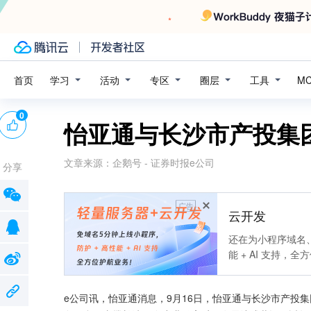
学习
活动
专区
圈层
工具
首页
M
0
怡亚通与长沙市产投集
文章来源：
企鹅号 - 证券时报e公司
分享
广告
云开发
还在为小程序域名、
能 + AI 支持，
e公司讯，怡亚通消息，9月16日，怡亚通与长沙市产投