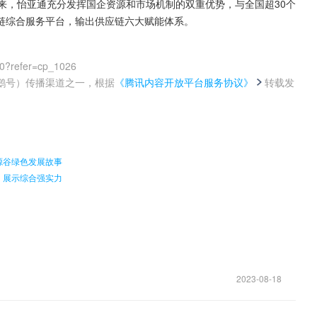
来，怡亚通充分发挥国企资源和市场机制的双重优势，与全国超30个
链综合服务平台，输出供应链六大赋能体系。
00?refer=cp_1026
鹅号）传播渠道之一，根据
《腾讯内容开放平台服务协议》
转载发
。
源谷绿色发展故事
，展示综合强实力
2023-08-18