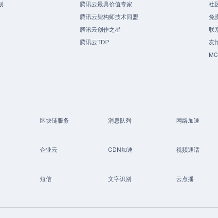
划
腾讯云最具价值专家
社
腾讯云架构师技术同盟
免
腾讯云创作之星
联
腾讯云TDP
友
M
区块链服务
消息队列
网络加速
企业云
CDN加速
视频通话
短信
文字识别
云点播