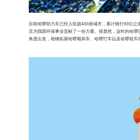
目前哈啰助力车已经入驻超400座城市，累计骑行93亿
且为我国环保事业贡献了一份力量。很显然，这时的哈啰已
角度出发，相继拓展哈啰顺风车、哈啰打车以及哈啰租车