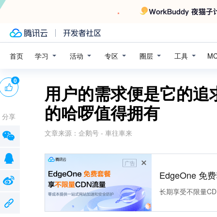
学习
活动
专区
圈层
工具
首页
M
0
用户的需求便是它的追
的哈啰值得拥有
分享
文章来源：
企鹅号 - 車往車来
广告
EdgeOne 
长期享受不限量CD