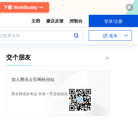
文档
建议反馈
控制台
登录/注册
案/技术大牛
发布
交个朋友
加入腾讯云官网粉丝站
蹲全网底价单品 享第一手活动信息