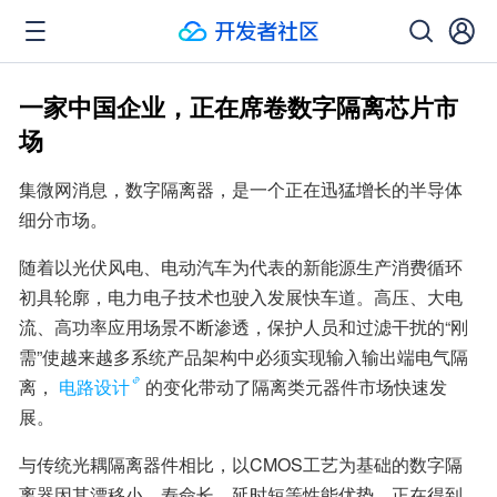
一家中国企业，正在席卷数字隔离芯片市
场
集微网消息，数字隔离器，是一个正在迅猛增长的半导体
细分市场。
随着以光伏风电、电动汽车为代表的新能源生产消费循环
初具轮廓，电力电子技术也驶入发展快车道。高压、大电
流、高功率应用场景不断渗透，保护人员和过滤干扰的“刚
需”使越来越多系统产品架构中必须实现输入输出端电气隔
离，
电路设计
的变化带动了隔离类元器件市场快速发
展。
与传统光耦隔离器件相比，以CMOS工艺为基础的数字隔
离器因其漂移小、寿命长、延时短等性能优势，正在得到