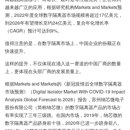
越来越广泛的应用，根据研究机构Markets and Markets预
测，2022年度全球数字隔离器市场规模将超过17亿美元，
到2026年有望增长至约24亿美元，复合年化增长率
（CAGR）预计可达到9%。
值得注意的是，在数字隔离市场上，中国企业的份额正在
快速提升。
这样的提升，不仅体现在涌入这一赛道的中国厂商的数量
上，更体现在头部厂商的发展质量上。
根据Markets and Markets的《新冠疫情后全球数字隔离器
市场预测》（Digital Isolator Market With COVID-19 Impact 
Analysis Global Forecast to 2026）报告，苏州纳芯微电子
股份有限公司（简称纳芯微）的数字隔离器产品的市场占
有率实现了三年三级跳。在国内市场，2019年，纳芯微的
数字隔离器产品跻身前十强，2020年已进一步跻身前八。