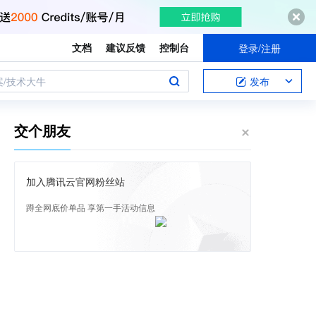
文档
建议反馈
控制台
登录/注册
案/技术大牛
发布
交个朋友
加入腾讯云官网粉丝站
蹲全网底价单品 享第一手活动信息