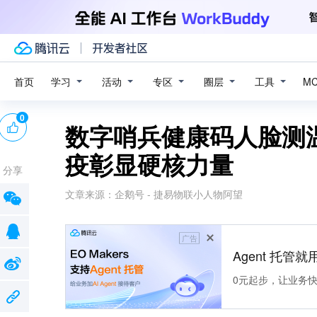
学习
活动
专区
圈层
工具
首页
M
0
数字哨兵健康码人脸测
疫彰显硬核力量
分享
文章来源：
企鹅号 - 捷易物联小人物阿望
广告
Agent 托管就用
0元起步，让业务快速拥