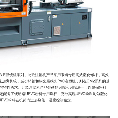
3-E眼镜机系列，此款注塑机产品采用眼镜专用高效塑化螺杆，高效
加宽机铰，减少销轴和钢套磨损;UPVC注塑机，则在GM2系列的基
C料的特性需求。此款注塑机产品镀硬铬射嘴和射嘴法兰，以确保粉料
机还配备了镀硬铬UPVC粉料专用螺杆，充分实现UPVC粉料均匀塑化
PVC粉料在机筒内过热烧焦，温度控制稳定。