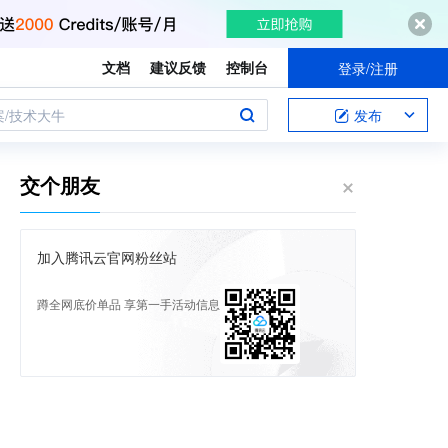
文档
建议反馈
控制台
登录/注册
案/技术大牛
发布
交个朋友
加入腾讯云官网粉丝站
蹲全网底价单品 享第一手活动信息