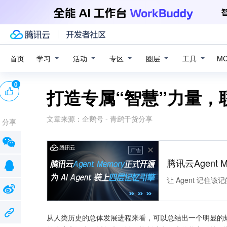
学习
活动
专区
圈层
工具
首页
M
0
打造专属“智慧”力量
文章来源：
企鹅号 - 青鹧干货分享
分享
广告
腾讯云Agent 
让 Agent 记
从人类历史的总体发展进程来看，可以总结出一个明显的