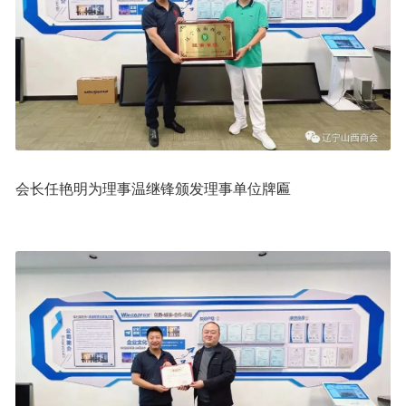
会长任艳明为理事温继锋颁发理事单位牌匾