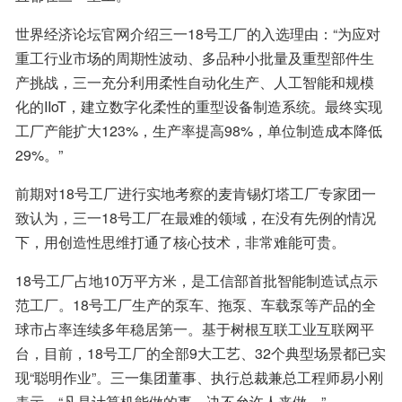
世界经济论坛官网介绍三一18号工厂的入选理由：“为应对
重工行业市场的周期性波动、多品种小批量及重型部件生
产挑战，三一充分利用柔性自动化生产、人工智能和规模
化的IIoT，建立数字化柔性的重型设备制造系统。最终实现
工厂产能扩大123%，生产率提高98%，单位制造成本降低
29%。”
前期对18号工厂进行实地考察的麦肯锡灯塔工厂专家团一
致认为，三一18号工厂在最难的领域，在没有先例的情况
下，用创造性思维打通了核心技术，非常难能可贵。
18号工厂占地10万平方米，是工信部首批智能制造试点示
范工厂。18号工厂生产的泵车、拖泵、车载泵等产品的全
球市占率连续多年稳居第一。基于树根互联工业互联网平
台，目前，18号工厂的全部9大工艺、32个典型场景都已实
现“聪明作业”。三一集团董事、执行总裁兼总工程师易小刚
表示，“凡是计算机能做的事，决不允许人来做。”