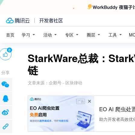
学习
活动
专区
圈层
工具
首页
M
0
StarkWare总裁：Sta
链
分享
文章来源：
企鹅号 - 区块律动
广告
EO AI 爬虫
助力开发者高效优