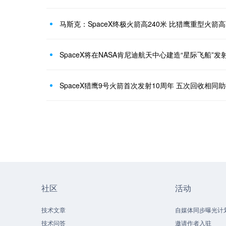
马斯克：SpaceX终极火箭高240米 比猎鹰重型火箭
SpaceX将在NASA肯尼迪航天中心建造“星际飞船”发
SpaceX猎鹰9号火箭首次发射10周年 五次回收相同
社区
活动
技术文章
自媒体同步曝光计
技术问答
邀请作者入驻