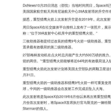
DoNews10月25日消息（邵忱）当地时间周日，Spa
美国国家航空航天局肯尼迪航天中心39A发射塔的升空作
据悉，重型猎鹰火箭上次发射升空是在2019年。此次发射
周日SpaceX在社交媒体平台推特上发布了一张照片，展示
称：“位于39A发射中心机库中的重型猎鹰火箭。”
三枚助推器都是经过改装的猎鹰9号火箭一级助推器。重
置承载有效载荷的第二级助推器。
27部梅林发动机在点火时总共能产生大约500万磅的推力
箭的两倍。”“重型猎鹰火箭能够将近64吨的有效载荷送入
重型猎鹰火箭此次发射计划将美国太空部队的两颗卫星送往
月31日。
重型猎鹰火箭的一级助推器和猎鹰9号火箭一样可重复使
球，中间的一级助推器会在发射工作完成后坠入大海。
此次发射将是SpaceX自2019年6月份以来再次将重型
月份首次发射时，将SpaceX首席执行官马斯克的一辆
Starman的假人。