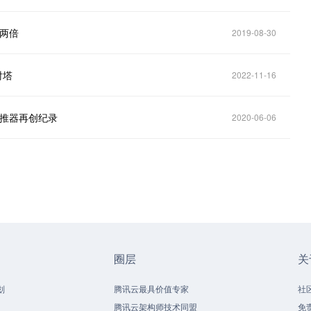
高两倍
2019-08-30
射塔
2022-11-16
助推器再创纪录
2020-06-06
圈层
关
划
腾讯云最具价值专家
社
腾讯云架构师技术同盟
免