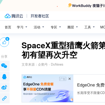
学习
活动
专区
圈层
工具
首页
M
0
SpaceX重型猎鹰火
初有望再次升空
分享
文章来源：
企鹅号 - DoNews
广告
EdgeOne 
长期享受不限量CD