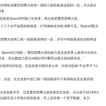
ceX已经将组成重型猎鹰火箭第一级的三枚助推器连接到一起，为火箭从
准备。
也将是SpaceX时隔三年多来，再次发射重型猎鹰火箭。
了三个水平放置的助推器，27部梅林发动机清晰可见。SpaceX配文
型猎鹰火箭将三枚一级助推器绑在一起，并在中间助推器的顶部再放
。SpaceX介绍称：“重型猎鹰火箭的推力是目前世界上最强大在用火
轨道，其运载能力是ULA德尔塔IV重型运载火箭的两倍多。”
地球同步轨道。目前发射日期尚未公布，但有消息称“不会早于”10
用。但是，此次发射中的三枚一级助推器中只有两枚会安全返回地
猎鹰火箭发射升空，也是重型猎鹰火箭的第四次发射。当火箭于2018年2
特斯拉跑车送入环绕太阳的轨道，车上还坐着一个穿宇航服、名为