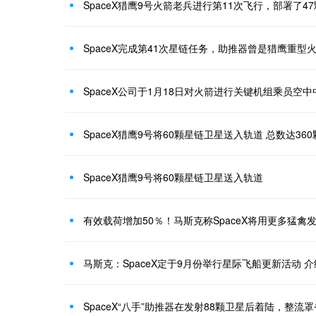
SpaceX猎鹰9号火箭老兵进行第11次飞行，部署了47颗S
SpaceX完成第41次星链任务，助推器曾是猎鹰重型
SpaceX公司于1月18日对火箭进行关键机组乘员空
SpaceX猎鹰9号将60颗星链卫星送入轨道 总数达360
SpaceX猎鹰9号将60颗星链卫星送入轨道
有效载荷增加50％！马斯克称SpaceX将用更多猛禽
马斯克：SpaceX定于9月份举行星际飞船更新活动 
SpaceX“八手”助推器在发射88颗卫星后着陆，整流罩