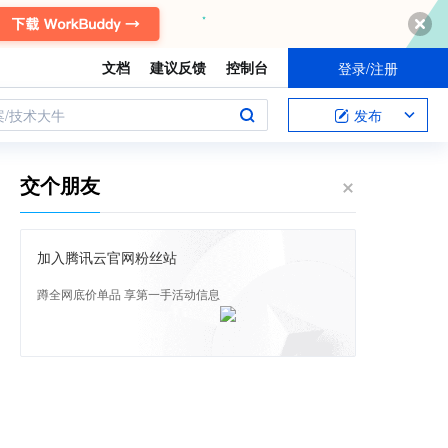
文档
建议反馈
控制台
登录/注册
案/技术大牛
发布
交个朋友
加入腾讯云官网粉丝站
蹲全网底价单品 享第一手活动信息