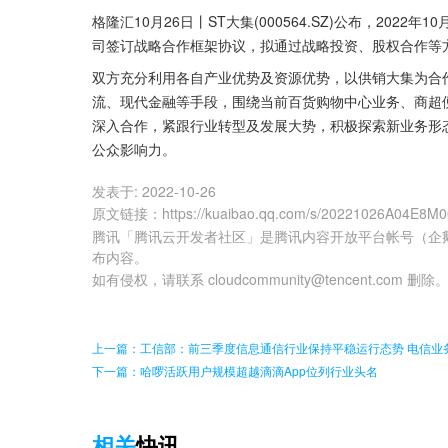
格隆汇10月26日丨ST大集(000564.SZ)公布，20
司签订战略合作框架协议，拟通过战略投资、股权合作等
双方充分利用各自产业优势及资源优势，以供销大集为合
流、现代金融等手段，围绕当前百货购物中心业务、商超
深入合作，紧跟行业转型及发展大势，积极探索新业务形
公众影响力。
发表于:
2022-10-26
原文链接
：
https://kuaibao.qq.com/s/20221026A04E8M
腾讯「腾讯云开发者社区」是腾讯内容开放平台帐号（企
布内容。
如有侵权，请联系 cloudcommunity@tencent.com 删除
上一篇：工信部：前三季度信息通信行业保持平稳运行态势 电信业务
下一篇：哈啰活跃用户规模超越滴滴App位列行业头名
相关
快讯