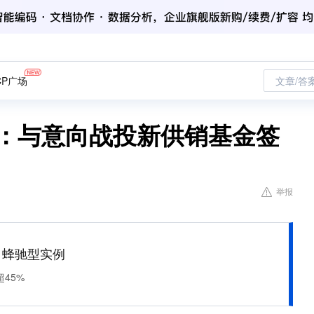
CP广场
文章/答
SZ）：与意向战投新供销基金签
举报
M 蜂驰型实例
45%