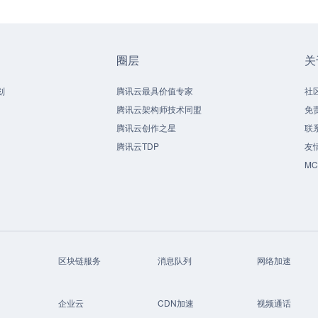
圈层
关
划
腾讯云最具价值专家
社
腾讯云架构师技术同盟
免
腾讯云创作之星
联
腾讯云TDP
友
M
区块链服务
消息队列
网络加速
企业云
CDN加速
视频通话