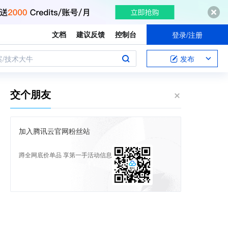
文档
建议反馈
控制台
登录/注册
案/技术大牛
发布
交个朋友
加入腾讯云官网粉丝站
蹲全网底价单品 享第一手活动信息