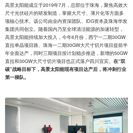
高景太阳能成立于2019年7月，总部位于珠海，聚焦高效大
尺寸光伏硅片的研发制造，掌握大尺寸、薄片化等方面多
项核心技术。该公司由业内资深团队、IDG资本及珠海华发
集团共同创立。随着国内乃至全球清洁能源的加速转型，
高景太阳能持续加大投入，今年6月份，西宁一二期30GW
直拉单晶项目路、珠海一二期30GW大尺寸切片项目提前半
年全面达产，同时三期项目按计划稳步推进，新增的50GW
直拉和30GW大尺寸切片项目也正式落户四川宜宾。
在“双
碳”战略目标下，高景太阳能现有项目达产后，将冲刺行业
第一梯队。