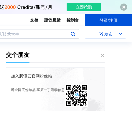
文档
建议反馈
控制台
登录/注册
案/技术大牛
发布
交个朋友
加入腾讯云官网粉丝站
蹲全网底价单品 享第一手活动信息