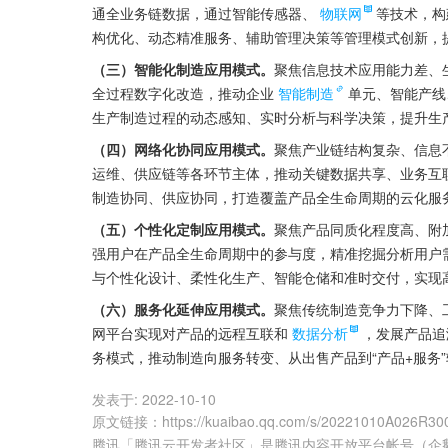
通全业务链数据，通过智能传感器、
物联网
等技术，构
构优化、动态精准服务、辅助管理决策等管理模式创新，
（三）智能化制造应用模式。
聚焦信息技术应用能力差、
全过程数字化改造，推动企业
智能制造
单元、智能产线
生产制造过程的动态感知、实时分析与科学决策，提升生
（四）网络化协同应用模式。
聚焦产业链结构复杂、信息
运维、供应链等各环节主体，推动关键数据共享、业务互
制造协同、供应协同，打造覆盖产品全生命周期的云化服
（五）个性化定制应用模式。
聚焦产品同质化程度高、附
强用户在产品全生命周期中的参与度，精准挖掘分析用户
与个性化设计、柔性化生产、智能仓储和准时交付，实现
（六）服务化延伸应用模式。
聚焦传统制造竞争力下降、
网平台实现对产品的远程互联和
数据分析
，发展产品追
务模式，推动制造向服务转变、从出售产品到“产品+服务
发表于:
2022-10-10
原文链接
：
https://kuaibao.qq.com/s/20221010A026R30
腾讯「腾讯云开发者社区」是腾讯内容开放平台帐号（企