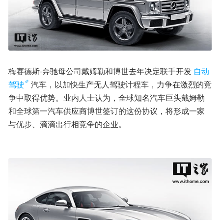
梅赛德斯-奔驰母公司戴姆勒和博世去年决定联手开发
自动
驾驶
汽车，以加快生产无人驾驶计程车，力争在激烈的竞
争中取得优势。业内人士认为，全球知名汽车巨头戴姆勒
和全球第一汽车供应商博世签订的这份协议，将形成一家
与优步、滴滴出行相竞争的企业。