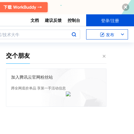
文档
建议反馈
控制台
登录/注册
案/技术大牛
发布
交个朋友
加入腾讯云官网粉丝站
蹲全网底价单品 享第一手活动信息