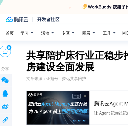
学习
活动
专区
圈层
工具
首页
M
0
共享陪护床行业正稳步
房建设全面发展
分享
文章来源：
企鹅号 - 梦远共享陪护
广告
腾讯云Agent 
让 Agent 记