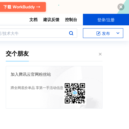
文档
建议反馈
控制台
登录/注册
案/技术大牛
发布
交个朋友
加入腾讯云官网粉丝站
蹲全网底价单品 享第一手活动信息