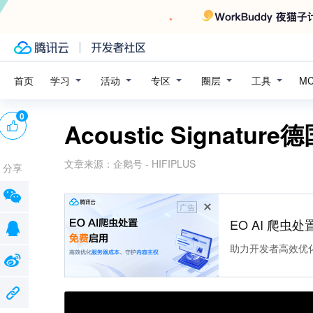
学习
活动
专区
圈层
工具
首页
M
0
Acoustic Signat
文章来源：
企鹅号 - HIFIPLUS
分享
广告
EO AI 爬虫
助力开发者高效优