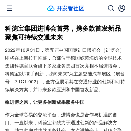
科德宝集团进博会首秀，携多款首发新品
聚焦可持续交通未来
2022年10月31日，第五届中国国际进口博览会（进博会）
即将在上海拉开帷幕，总部位于德国魏茵海姆的全球技术
集团科德宝联合旗下多家业务集团首次亮相本届进博会，
科德宝以“携手创新，驶向未来”为主题登陆汽车展区（展台
号：2.1C1-002），全方位展示其在交通行业的创新和可持
续解决方案，并带来多款亚洲和中国首发新品。
乘进博之风，让更多创新成果服务中国
作为全球贸易的交流平台，进博会也是合作与机遇的窗
口。一直以来，科德宝都致力于通过创新的产品解决方
案，助力客户成功并服务社会。本次进博会上，科德宝聚