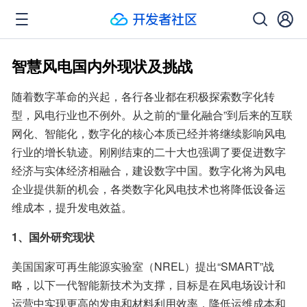
智慧风电国内外现状及挑战
随着数字革命的兴起，各行各业都在积极探索数字化转
型，风电行业也不例外。从之前的“量化融合”到后来的互联
网化、智能化，数字化的核心本质已经并将继续影响风电
行业的增长轨迹。刚刚结束的二十大也强调了要促进数字
经济与实体经济相融合，建设数字中国。数字化将为风电
企业提供新的机会，各类数字化风电技术也将降低设备运
维成本，提升发电效益。
1、国外研究现状
美国国家可再生能源实验室（NREL）提出“SMART”战
略，以下一代智能新技术为支撑，目标是在风电场设计和
运营中实现更高的发电和材料利用效率，降低运维成本和