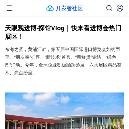
天眼观进博·探馆Vlog｜快来看进博会热门
展区！
东海之滨，黄浦江畔，第五届中国国际进口博览会如约而
至。“朋友圈”扩容、“新技术”首秀、“新鲜货”集结、“绿色
潮”涌动。今年，全球企业积极踊跃参展，六大展区精品荟
萃、亮点纷呈。