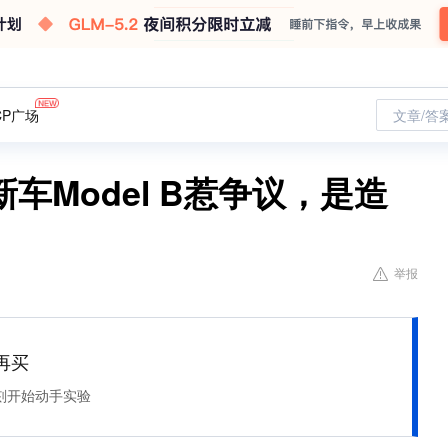
CP广场
文章/答
车Model B惹争议，是造
举报
再买
刻开始动手实验