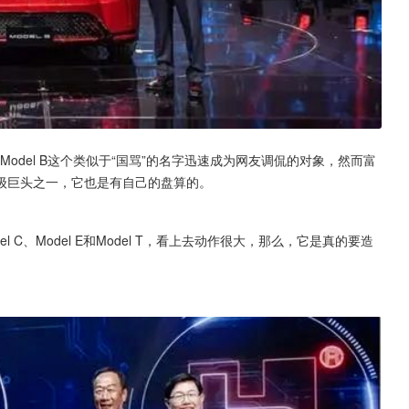
其中Model B这个类似于“国骂”的名字迅速成为网友调侃的对象，然而富
级巨头之一，它也是有自己的盘算的。
el C、Model E和Model T，看上去动作很大，那么，它是真的要造