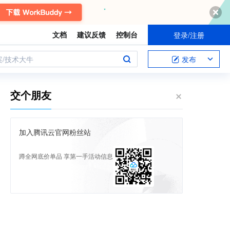
文档
建议反馈
控制台
登录/注册
案/技术大牛
发布
交个朋友
加入腾讯云官网粉丝站
蹲全网底价单品 享第一手活动信息