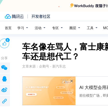
学习
活动
专区
圈层
工具
首页
M
0
车名像在骂人，富士康新
车还是想代工？
分享
文章来源：
企鹅号 - 新汽车志
广告
AI 大模型会用
前往模型广场，即