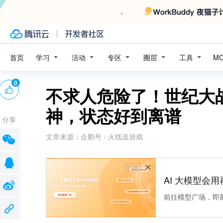
学习
活动
专区
圈层
工具
首页
M
0
不求人危险了！世纪大
神，状态好到离谱
分享
文章来源：
企鹅号 - 火线送游戏
广告
AI 大模型会用
前往模型广场，即