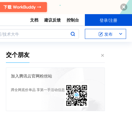
文档
建议反馈
控制台
登录/注册
案/技术大牛
发布
交个朋友
加入腾讯云官网粉丝站
蹲全网底价单品 享第一手活动信息