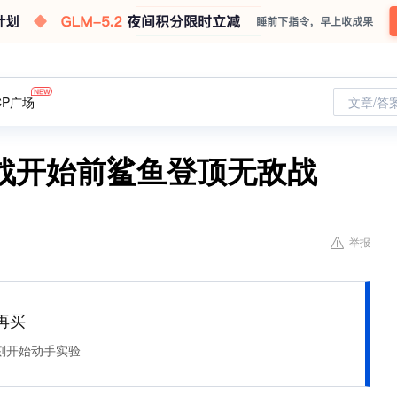
CP广场
文章/答
战开始前鲨鱼登顶无敌战
举报
再买
刻开始动手实验