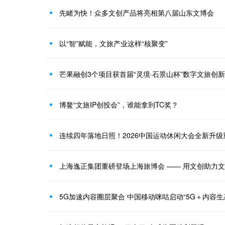
先睹为快！众多文创产品将亮相第八届山东文博会
以“智”赋能，文旅产业这样“核聚变”
芒果融创3个项目获首届“灵境·石景山杯”数字文旅创
博鳌“文旅IP创投会”，谁能拿到TC奖？
连续四年落地日照！2026中国运动休闲大会全新升级
上海逸正集团重磅登场上海旅博会 —— 用文创助力
5G加速内容圈层聚合 中国移动咪咕启动“5G＋内容生