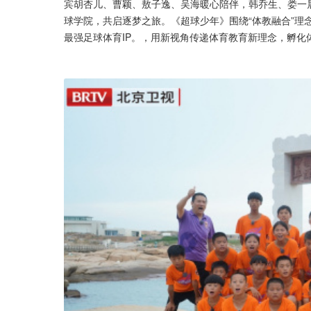
宾胡杏儿、曹颖、敖子逸、吴海暖心陪伴，韩乔生、娄一
球学院，共启逐梦之旅。《超球少年》围绕“体教融合”理
最强足球体育IP。，用新视角传递体育教育新理念，孵化体