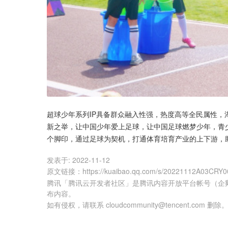
超球少年系列IP具备群众融入性强，热度高等全民属性，
新之举，让中国少年爱上足球，让中国足球燃梦少年，青
个脚印，通过足球为契机，打通体育培育产业的上下游，
发表于:
2022-11-12
原文链接
：
https://kuaibao.qq.com/s/20221112A03CRY0
腾讯「腾讯云开发者社区」是腾讯内容开放平台帐号（企
布内容。
如有侵权，请联系 cloudcommunity@tencent.com 删除