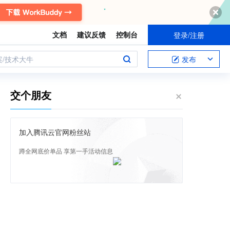
文档
建议反馈
控制台
登录/注册
案/技术大牛
发布
交个朋友
加入腾讯云官网粉丝站
蹲全网底价单品 享第一手活动信息