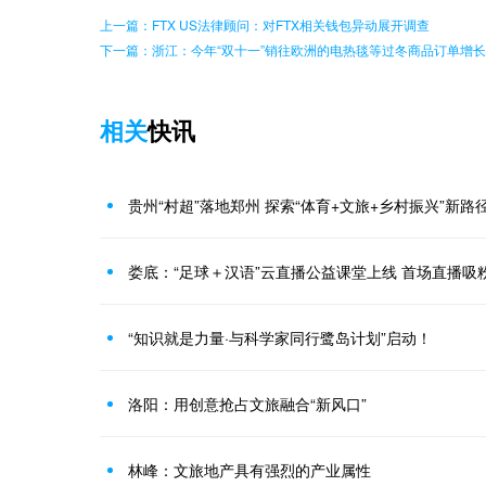
上一篇：FTX US法律顾问：对FTX相关钱包异动展开调查
下一篇：浙江：今年“双十一”销往欧洲的电热毯等过冬商品订单增长
相关
快讯
贵州“村超”落地郑州 探索“体育+文旅+乡村振兴”新路
娄底：“足球＋汉语”云直播公益课堂上线 首场直播吸粉
“知识就是力量·与科学家同行鹭岛计划”启动！
洛阳：用创意抢占文旅融合“新风口”
林峰：文旅地产具有强烈的产业属性