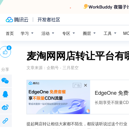
学习
活动
专区
圈层
工具
首页
M
0
麦淘网网店转让平台有
文章来源：
企鹅号 - 三月星空
分享
广告
EdgeOne 
长期享受不限量CD
提起网店转让相信大家都不陌生，都应该听说过这个行业