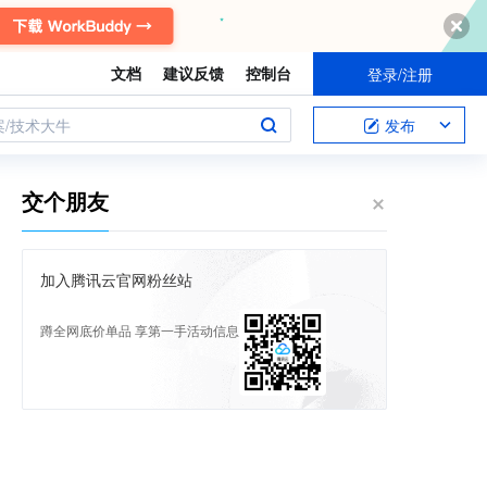
文档
建议反馈
控制台
登录/注册
案/技术大牛
发布
交个朋友
加入腾讯云官网粉丝站
蹲全网底价单品 享第一手活动信息