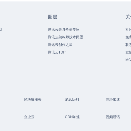
圈层
关
划
腾讯云最具价值专家
社
腾讯云架构师技术同盟
免
腾讯云创作之星
联
腾讯云TDP
友
M
区块链服务
消息队列
网络加速
企业云
CDN加速
视频通话