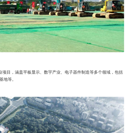
业项目，涵盖平板显示、数宇产业、电子器件制造等多个领域，包括
基地等。