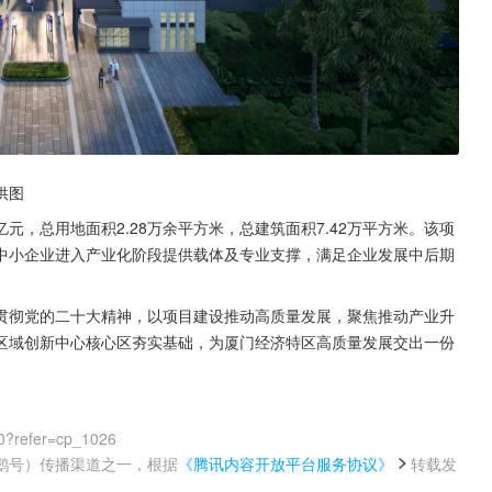
供图
元，总用地面积2.28万余平方米，总建筑面积7.42万平方米。该项
中小企业进入产业化阶段提供载体及专业支撑，满足企业发展中后期
贯彻党的二十大精神，以项目建设推动高质量发展，聚焦推动产业升
区域创新中心核心区夯实基础，为厦门经济特区高质量发展交出一份
0?refer=cp_1026
鹅号）传播渠道之一，根据
《腾讯内容开放平台服务协议》
转载发