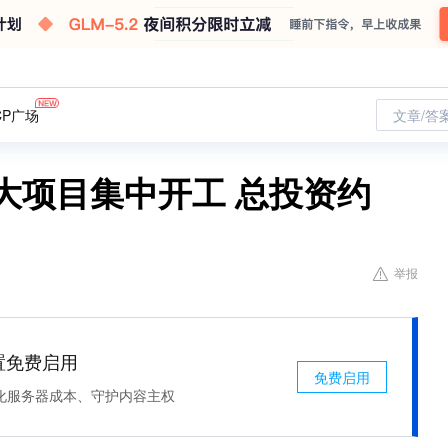
CP广场
文章/答
大项目集中开工 总投资约
举报
处置免费启用
免费启用
化服务器成本、守护内容主权