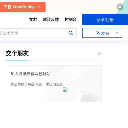
文档
建议反馈
控制台
登录/注册
案/技术大牛
发布
交个朋友
加入腾讯云官网粉丝站
蹲全网底价单品 享第一手活动信息