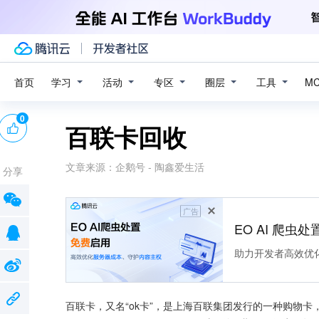
学习
活动
专区
圈层
工具
首页
M
0
百联卡回收
文章来源：
企鹅号 - 陶鑫爱生活
分享
广告
EO AI 爬虫
助力开发者高效优
百联卡，又名“ok卡”，是上海百联集团发行的一种购物卡