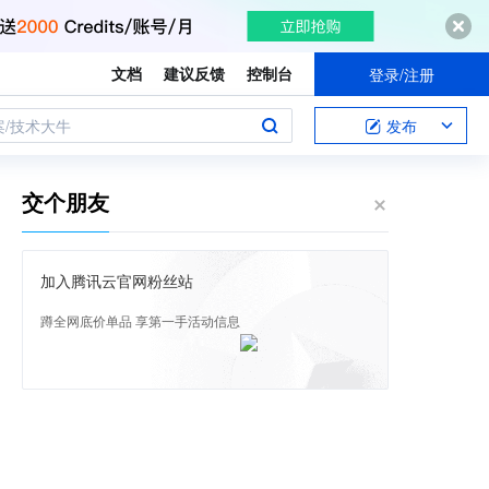
文档
建议反馈
控制台
登录/注册
案/技术大牛
发布
交个朋友
加入腾讯云官网粉丝站
蹲全网底价单品 享第一手活动信息