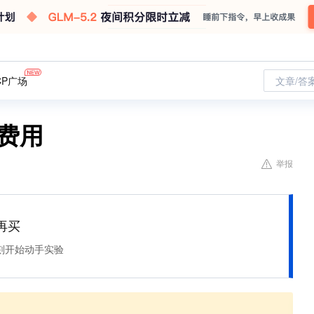
CP广场
文章/答
费用
举报
再买
刻开始动手实验