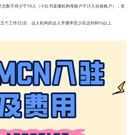
才总数不得少于10人（小红书直播机构母账户不计入合格账户），首
第五个工作日)后，达人机构的达人开播率至少应达到80%以上