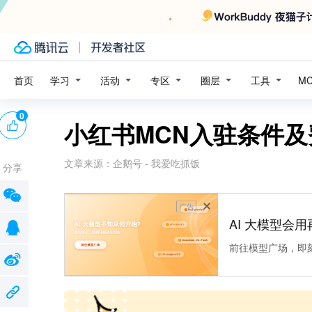
学习
活动
专区
圈层
工具
首页
M
0
小红书MCN入驻条件及
文章来源：
企鹅号 - 我爱吃抓饭
分享
广告
AI 大模型会用
前往模型广场，即