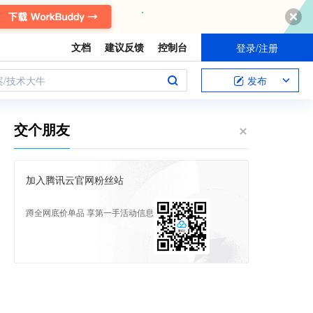
文档
建议反馈
控制台
登录/注册
案/技术大牛
发布
交个朋友
加入腾讯云官网粉丝站
蹲全网底价单品 享第一手活动信息