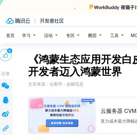
学习
活动
专区
圈层
工具
首页
M
0
《鸿蒙生态应用开发白
开发者迈入鸿蒙世界
分享
文章来源：
企鹅号 - 金鳞讯息
广告
云服务器 CV
算力成本最大降幅超