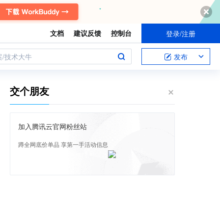
文档
建议反馈
控制台
登录/注册
案/技术大牛
发布
交个朋友
加入腾讯云官网粉丝站
蹲全网底价单品 享第一手活动信息