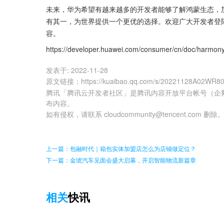
未来，华为希望有越来越多的开发者能够了解鸿蒙生态，
有其一，为世界提供一个更优的选择。欢迎广大开发者登
容。
https://developer.huawei.com/consumer/cn/doc/harm
发表于:
2022-11-28
原文链接
：
https://kuaibao.qq.com/s/20221128A02WR8
腾讯「腾讯云开发者社区」是腾讯内容开放平台帐号（企
布内容。
如有侵权，请联系 cloudcommunity@tencent.com 删除
上一篇：包融时代｜箱包实体加盟店怎么为店铺做定位？
下一篇：金琥汽车见面会盛大启幕，开启智能物流新篇章
相关
快讯