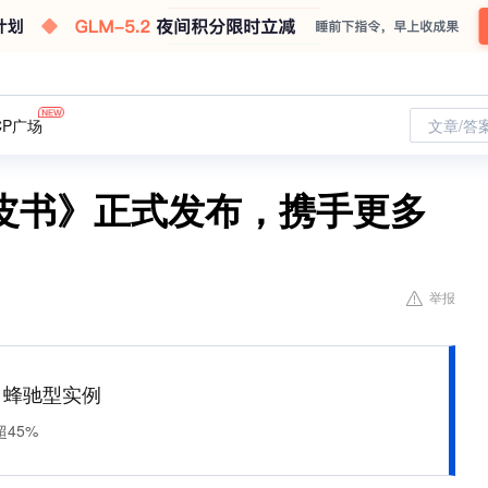
CP广场
文章/答
皮书》正式发布，携手更多
举报
M 蜂驰型实例
45%