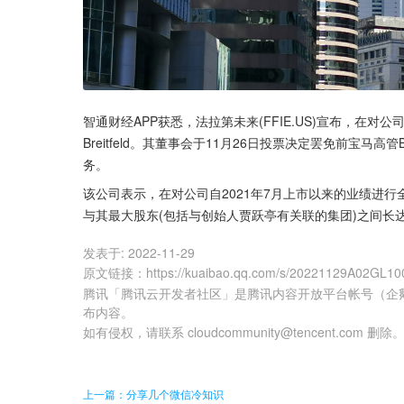
智通财经APP获悉，法拉第未来(FFIE.US)宣布，在对公
Breitfeld。其董事会于11月26日投票决定罢免前宝马高
务。
该公司表示，在对公司自2021年7月上市以来的业绩进行全面评估
与其最大股东(包括与创始人贾跃亭有关联的集团)之间长
发表于:
2022-11-29
原文链接
：
https://kuaibao.qq.com/s/20221129A02GL10
腾讯「腾讯云开发者社区」是腾讯内容开放平台帐号（企
布内容。
如有侵权，请联系 cloudcommunity@tencent.com 删除
上一篇：分享几个微信冷知识