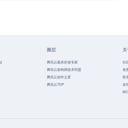
圈层
关
划
腾讯云最具价值专家
社
腾讯云架构师技术同盟
免
腾讯云创作之星
联
腾讯云TDP
友
M