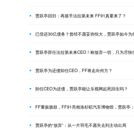
贾跃亭回归：再接手法拉第未来 FF91真要来了？
已偿还30亿债务？曾经不愿妥协恒大，贾跃亭如今为
贾跃亭辞任法拉第未来CEO！称放弃一切，只为尽快
贾跃亭为还债卸任CEO，FF将走向何方？
卸任CEO为还债，贾跃亭能让乐视网起死回生吗？
FF重振旗鼓，FF91亮相洛杉矶汽车博物馆，贾跃亭
贾跃亭的“放弃”：从一片羽毛不愿失去到主动出局