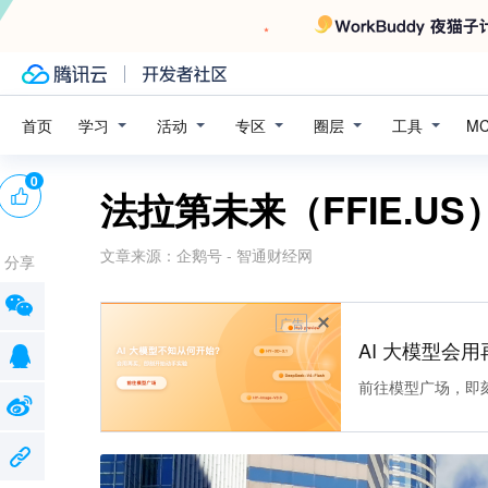
学习
活动
专区
圈层
工具
首页
M
0
法拉第未来（FFIE.U
文章来源：
企鹅号 - 智通财经网
分享
广告
AI 大模型会用
前往模型广场，即