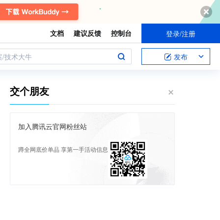
文档
建议反馈
控制台
登录/注册
案/技术大牛
发布
交个朋友
加入腾讯云官网粉丝站
蹲全网底价单品 享第一手活动信息